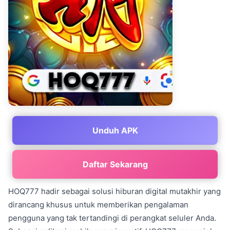
Unduh APK
Daftar Sekarang
HOQ777 hadir sebagai solusi hiburan digital mutakhir yang
dirancang khusus untuk memberikan pengalaman
pengguna yang tak tertandingi di perangkat seluler Anda.