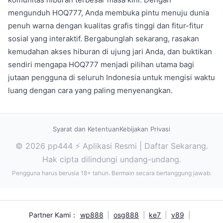
mengunduh HOQ777, Anda membuka pintu menuju dunia
penuh warna dengan kualitas grafis tinggi dan fitur-fitur
sosial yang interaktif. Bergabunglah sekarang, rasakan
kemudahan akses hiburan di ujung jari Anda, dan buktikan
sendiri mengapa HOQ777 menjadi pilihan utama bagi
jutaan pengguna di seluruh Indonesia untuk mengisi waktu
luang dengan cara yang paling menyenangkan.
Syarat dan Ketentuan
Kebijakan Privasi
© 2026 pp444 ⚡ Aplikasi Resmi | Daftar Sekarang.
Hak cipta dilindungi undang-undang.
Pengguna harus berusia 18+ tahun. Bermain secara bertanggung jawab.
Partner Kami：
wp888
|
osg888
|
ke7
|
v89
|