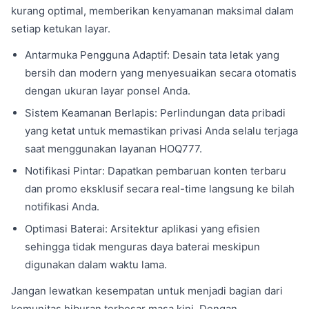
kurang optimal, memberikan kenyamanan maksimal dalam
setiap ketukan layar.
Antarmuka Pengguna Adaptif: Desain tata letak yang
bersih dan modern yang menyesuaikan secara otomatis
dengan ukuran layar ponsel Anda.
Sistem Keamanan Berlapis: Perlindungan data pribadi
yang ketat untuk memastikan privasi Anda selalu terjaga
saat menggunakan layanan HOQ777.
Notifikasi Pintar: Dapatkan pembaruan konten terbaru
dan promo eksklusif secara real-time langsung ke bilah
notifikasi Anda.
Optimasi Baterai: Arsitektur aplikasi yang efisien
sehingga tidak menguras daya baterai meskipun
digunakan dalam waktu lama.
Jangan lewatkan kesempatan untuk menjadi bagian dari
komunitas hiburan terbesar masa kini. Dengan