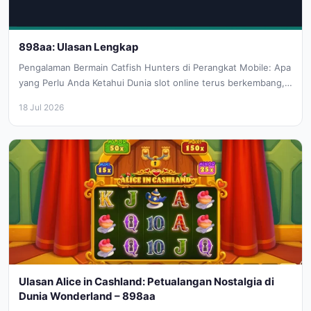
898aa: Ulasan Lengkap
Pengalaman Bermain Catfish Hunters di Perangkat Mobile: Apa
yang Perlu Anda Ketahui Dunia slot online terus berkembang,
dan pengembang seperti...
18 Jul 2026
Ulasan Alice in Cashland: Petualangan Nostalgia di
Dunia Wonderland – 898aa