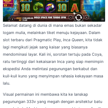
Selamat datang di dunia di mana emas bukan sekadar
logam mulia, melainkan tiket menuju kejayaan. Dalam
slot terbaru dari Pragmatic Play,
Inca Queen
, kita tidak
lagi mengikuti jejak sang kaisar yang biasanya
mendominasi layar. Kali ini, sorotan tertuju pada Coya,
ratu tertinggi dari kekaisaran Inca yang siap memimpin
ekspedisi Anda melintasi pegunungan berkabut dan
kuil-kuil kuno yang menyimpan rahasia kekayaan masa
lalu.
Visual permainan ini membawa kita ke lanskap
pegunungan 333v yang megah dengan arsitektur batu